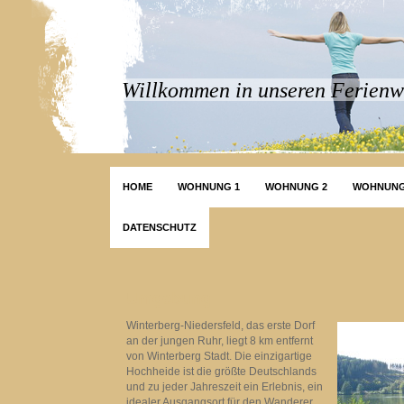
Willkommen in unseren Ferien
HOME
WOHNUNG 1
WOHNUNG 2
WOHNUNG
DATENSCHUTZ
Umgebung
Winterberg-Niedersfeld, das erste Dorf
an der jungen Ruhr, liegt 8 km entfernt
von Winterberg Stadt. Die einzigartige
Hochheide ist die größte Deutschlands
und zu jeder Jahreszeit ein Erlebnis, ein
idealer Ausgangsort für den Wanderer